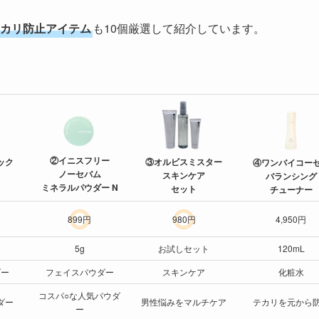
カリ防止アイテム
も10個厳選して紹介しています。
②イニスフリー
ック
③オルビスミスター
④ワンバイコー
ノーセバム
スキンケア
バランシング
ミネラルパウダー N
セット
チューナー
899円
980円
4,950円
5g
お試しセット
120mL
ダー
フェイスパウダー
スキンケア
化粧水
コスパ○な人気パウダ
ダー
男性悩みをマルチケア
テカリを元から
ー