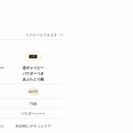
スクロールできます
⑦uno
セー
⑤ギャツビー
⑥ファンケル
クリーム
パウダーつき
マイルド
パーフェクション
あぶらとり紙
クレンジングオイル
440円
1,980円
1,078円
75枚
120mL
90g
パウダーシート
クレンジング
オールインワ
防ぐ
外出時にササっとケア
皮脂汚れ・角栓ケア
学生も続けや