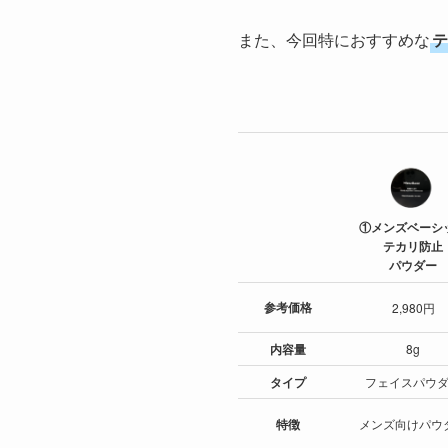
また、今回特におすすめな
テ
①メンズベーシ
テカリ防止
パウダー
参考
価格
2,980円
内容量
8g
タイプ
フェイスパウ
特徴
メンズ向けパウ