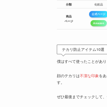
分類
化粧品
公式ページ
商品
ページ
Amazon
テカリ防止アイテム10選
僕はすべて使ったことがあり
顔のテカリは
不潔な印象
をあ
す。
ぜひ最後までチェックして、