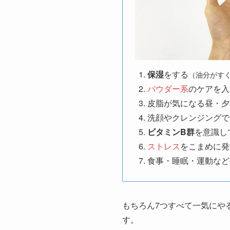
保湿
をする
（油分がす
パウダー系
のケアを入
皮脂が気になる昼・夕
洗顔やクレンジングで
ビタミンB群
を意識し
ストレス
をこまめに発
食事・睡眠・運動など
もちろん7つすべて一気にや
す。