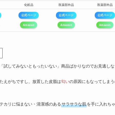
化粧品
医薬部外品
医薬部外品
公式ページ
公式ページ
公式ページ
Amazon
Amazon
Amazon
「試してみないともったいない」商品ばかりなのでお見逃しな
たえがちですし、放置した皮脂は
匂い
の原因にもなってしまう
テカリに悩まない・清潔感のある
サラサラな肌
を手に入れちゃ