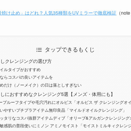
焼け止め」はどれ？人気35種類をUVミラーで徹底検証
（no
タップできるもくじ
としクレンジングの選び方
オイルタイプがおすすめ
うならコスパの良いアイテムを
止めだけ（ノーメイク）の日は落としすぎない
しにおすすめなクレンジング5選【メンズ・体用にも】
ープルーフタイプや毛穴汚れにオルビス「オルビス ザ クレンジングオ
買いやすいプチプラアイテム無印良品「マイルドオイルクレンジング」
ピッタリなコスパ抜群アイテムディブ「オリーブ&アルガンクレンジング
・敏感肌の普段使いにミノン アミノモイスト「モイストミルキィクレン