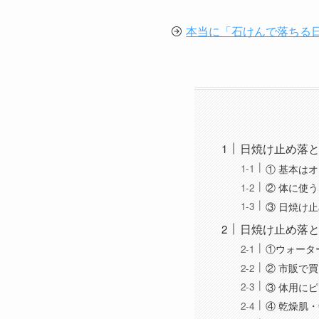
本当に「石けんで落ちる日
日焼け止め落
① 基本は
② 体に使
③ 日焼け
日焼け止め落と
①ウォータ
② 市販で
③ 体用に
④ 乾燥肌