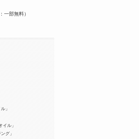
te：一部無料）
イル」
オイル」
ジング」